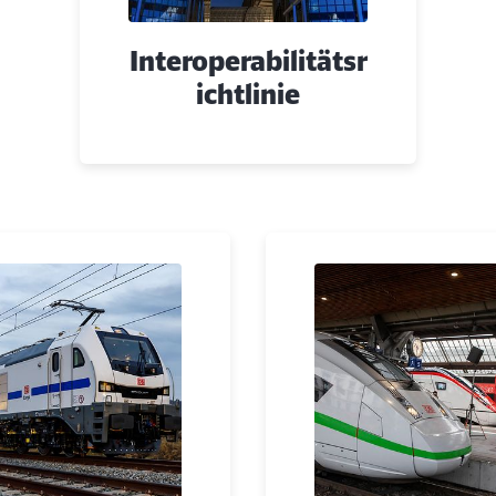
Interoperabilitätsr
ichtlinie
Schl
Möchten Sie zu
weitergeleitet werden?
Abbrechen
Weiter