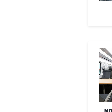
Ende des Sliders
Klicken, um den folgenden Slider zu überspringen
NB