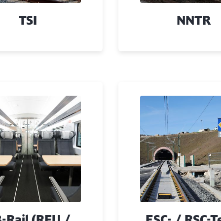
TSI
NNTR
-Rail (RFU /
ESC- / RSC-T