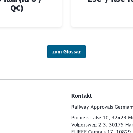
QC)
zum Glossar
Kontakt
Railway Approvals Germa
Pionierstraße 10, 32423 M
Volgersweg 2-3, 30175 Ha
EUREF Campus 17, 10829 B